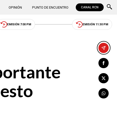
OPINIÓN
PUNTO DE ENCUENTRO
CANAL RCN
EMISIÓN 7:00 PM
EMISIÓN 11:30 PM
portante
 esto