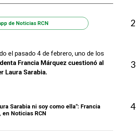
2
app de Noticias RCN
do el pasado 4 de febrero, uno de los
identa Francia Márquez cuestionó al
3
er Laura Sarabia.
4
ura Sarabia ni soy como ella": Francia
, en Noticias RCN