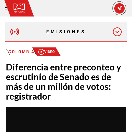
EMISIONES
MAÑANA EXPRESS
COLOMBIA
VIDEO
Diferencia entre preconteo y
EMISIÓN 12:30 PM
escrutinio de Senado es de
más de un millón de votos:
EMISIÓN 7:00 PM
registrador
EMISIÓN 11:30 PM