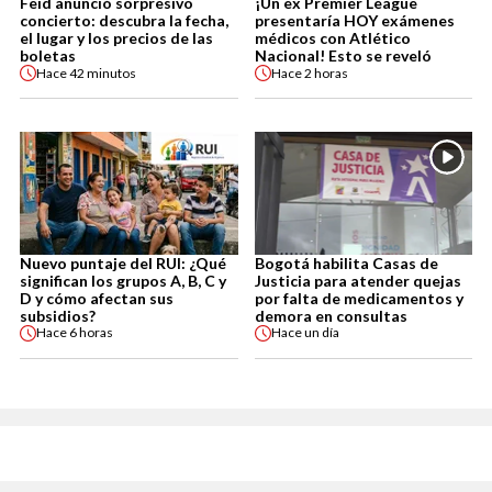
Feid anunció sorpresivo
¡Un ex Premier League
concierto: descubra la fecha,
presentaría HOY exámenes
el lugar y los precios de las
médicos con Atlético
boletas
Nacional! Esto se reveló
Hace
42 minutos
Hace
2 horas
Nuevo puntaje del RUI: ¿Qué
Bogotá habilita Casas de
significan los grupos A, B, C y
Justicia para atender quejas
D y cómo afectan sus
por falta de medicamentos y
subsidios?
demora en consultas
Hace
6 horas
Hace
un día