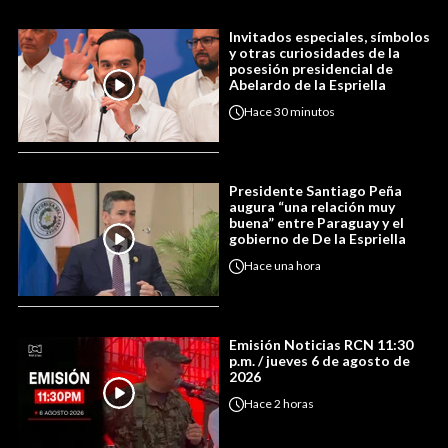
Invitados especiales, símbolos
y otras curiosidades de la
posesión presidencial de
Abelardo de la Espriella
Hace
30 minutos
Presidente Santiago Peña
augura “una relación muy
buena” entre Paraguay y el
gobierno de De la Espriella
Hace
una hora
Emisión Noticias RCN 11:30
p.m. / jueves 6 de agosto de
2026
Hace
2 horas