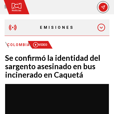
EMISIONES
EMISIÓN 12:30 PM
COLOMBIA
VIDEO
Se confirmó la identidad del
EMISIÓN 7:00 PM
sargento asesinado en bus
incinerado en Caquetá