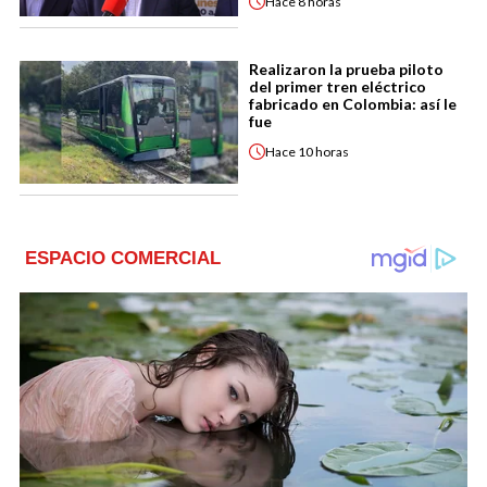
Hace
8 horas
Realizaron la prueba piloto
del primer tren eléctrico
fabricado en Colombia: así le
fue
Hace
10 horas