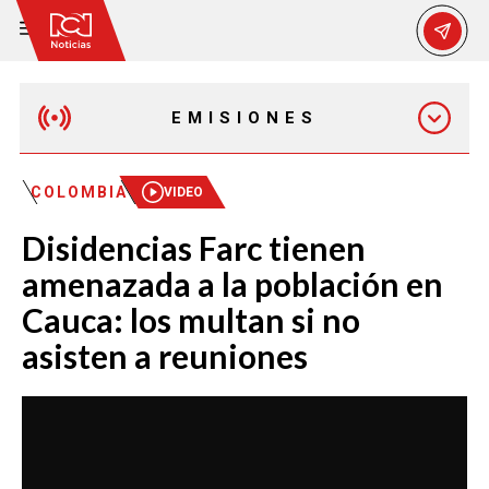
EMISIONES
EMISIÓN 12:30 PM
COLOMBIA
VIDEO
Disidencias Farc tienen
EMISIÓN 7:00 PM
amenazada a la población en
Cauca: los multan si no
asisten a reuniones