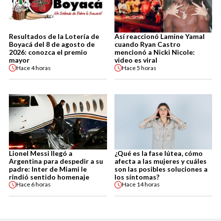
Resultados de la Lotería de
Así reaccionó Lamine Yamal
Boyacá del 8 de agosto de
cuando Ryan Castro
2026: conozca el premio
mencionó a Nicki Nicole:
mayor
video es viral
Hace
4 horas
Hace
5 horas
Lionel Messi llegó a
¿Qué es la fase lútea, cómo
Argentina para despedir a su
afecta a las mujeres y cuáles
padre: Inter de Miami le
son las posibles soluciones a
rindió sentido homenaje
los síntomas?
Hace
6 horas
Hace
14 horas