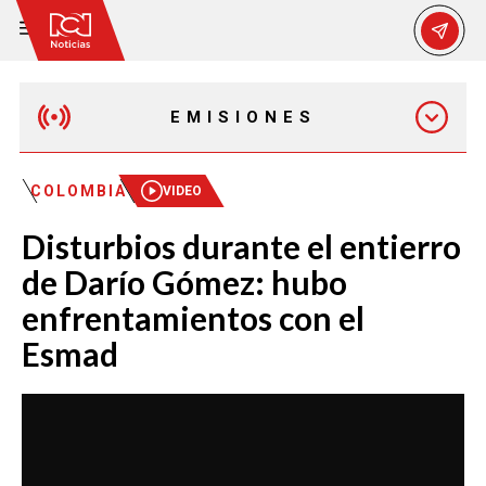
EMISIONES
EMISIÓN 12:30 PM
COLOMBIA
VIDEO
Disturbios durante el entierro
EMISIÓN 7:00 PM
de Darío Gómez: hubo
enfrentamientos con el
Esmad