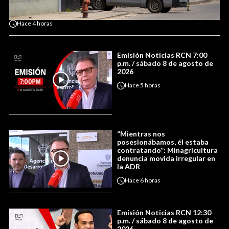
Hace
4 horas
Emisión Noticias RCN 7:00
p.m. / sábado 8 de agosto de
2026
Hace
5 horas
“Mientras nos
posesionábamos, él estaba
contratando”: Minagricultura
denuncia movida irregular en
la ADR
Hace
6 horas
Emisión Noticias RCN 12:30
p.m. / sábado 8 de agosto de
2026