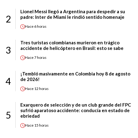
Lionel Messi llegó a Argentina para despedir a su
2
padre: Inter de Miami le rindió sentido homenaje
Hace
6 horas
Tres turistas colombianas murieron en trágico
3
accidente de helicóptero en Brasil: esto se sabe
Hace
7 horas
¡Tembló masivamente en Colombia hoy 8 de agosto
4
de 2026!
Hace
12 horas
Exarquero de selección y de un club grande del FPC
sufrió aparatoso accidente: conducía en estado de
5
ebriedad
Hace
15 horas