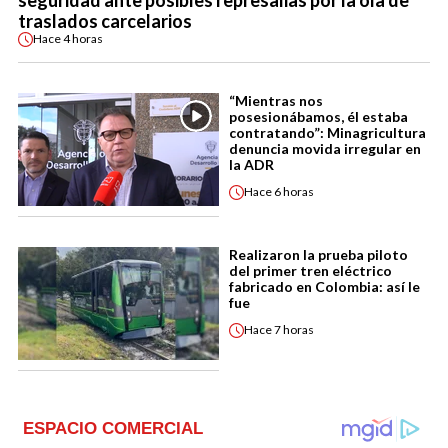
traslados carcelarios
Hace
4 horas
“Mientras nos
posesionábamos, él estaba
contratando”: Minagricultura
denuncia movida irregular en
la ADR
Hace
6 horas
Realizaron la prueba piloto
del primer tren eléctrico
fabricado en Colombia: así le
fue
Hace
7 horas