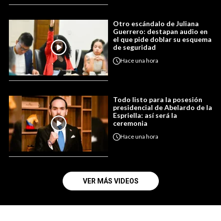
Otro escándalo de Juliana
Guerrero: destapan audio en
el que pide doblar su esquema
de seguridad
Hace
una hora
Todo listo para la posesión
presidencial de Abelardo de la
Espriella: así será la
ceremonia
Hace
una hora
VER MÁS VIDEOS