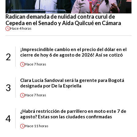
Radican demanda de nulidad contra curul de
Cepeda en el Senado y Aida Quilcué en Cámara
Hace
4 horas
¡Imprescindible cambio en el precio del dólar en el
2
cierre de hoy 6 de agosto de 2026! Así se cotizó
Hace
7 horas
Clara Lucía Sandoval será la gerente para Bogotá
3
designada por De la Espriella
Hace
7 horas
¿Habrá restricción de parrillero en moto este 7 de
4
agosto? Estas son las ciudades confirmadas
Hace
11 horas