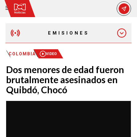
EMISIONES
MAÑANA EXPRESS
COLOMBIA
VIDEO
Dos menores de edad fueron
EMISIÓN 12:30 PM
brutalmente asesinados en
Quibdó, Chocó
EMISIÓN 7:00 PM
EMISIÓN 11:30 PM