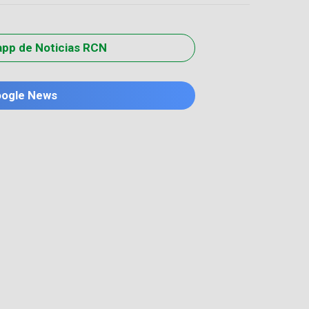
app de Noticias RCN
oogle News