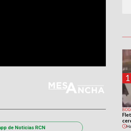
1
BOG
Flet
cer
H
app de Noticias RCN