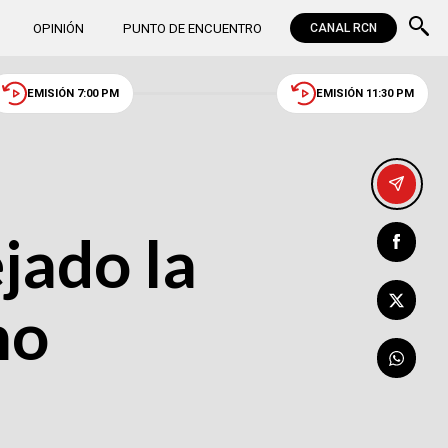
OPINIÓN
PUNTO DE ENCUENTRO
CANAL RCN
EMISIÓN 7:00 PM
EMISIÓN 11:30 PM
jado la
no