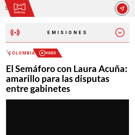
EMISIONES
MAÑANA EXPRESS
COLOMBIA
VIDEO
El Semáforo con Laura Acuña:
EMISIÓN 12:30 PM
amarillo para las disputas
entre gabinetes
EMISIÓN 7:00 PM
EMISIÓN 11:30 PM