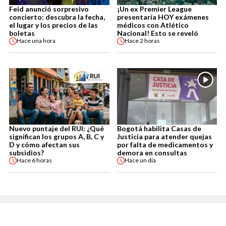
Feid anunció sorpresivo
¡Un ex Premier League
concierto: descubra la fecha,
presentaría HOY exámenes
el lugar y los precios de las
médicos con Atlético
boletas
Nacional! Esto se reveló
Hace
una hora
Hace
2 horas
Nuevo puntaje del RUI: ¿Qué
Bogotá habilita Casas de
significan los grupos A, B, C y
Justicia para atender quejas
D y cómo afectan sus
por falta de medicamentos y
subsidios?
demora en consultas
Hace
6 horas
Hace
un día