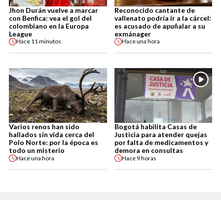
Jhon Durán vuelve a marcar
Reconocido cantante de
con Benfica: vea el gol del
vallenato podría ir a la cárcel:
colombiano en la Europa
es acusado de apuñalar a su
League
exmánager
Hace
11 minutos
Hace
una hora
Varios renos han sido
Bogotá habilita Casas de
hallados sin vida cerca del
Justicia para atender quejas
Polo Norte: por la época es
por falta de medicamentos y
todo un misterio
demora en consultas
Hace
una hora
Hace
9 horas