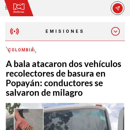
EMISIONES
MAÑANA EXPRESS
COLOMBIA
A bala atacaron dos vehículos
EMISIÓN 12:30 PM
recolectores de basura en
Popayán: conductores se
EMISIÓN 7:00 PM
salvaron de milagro
EMISIÓN 11:30 PM