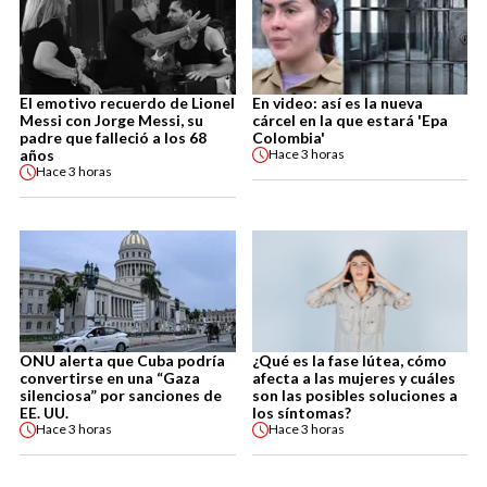
El emotivo recuerdo de Lionel
En video: así es la nueva
Messi con Jorge Messi, su
cárcel en la que estará 'Epa
padre que falleció a los 68
Colombia'
años
Hace
3 horas
Hace
3 horas
ONU alerta que Cuba podría
¿Qué es la fase lútea, cómo
convertirse en una “Gaza
afecta a las mujeres y cuáles
silenciosa” por sanciones de
son las posibles soluciones a
EE. UU.
los síntomas?
Hace
3 horas
Hace
3 horas