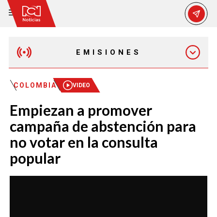
EMISIONES
EMISIÓN 12:30 PM
COLOMBIA
VIDEO
Empiezan a promover
EMISIÓN 7:00 PM
campaña de abstención para
no votar en la consulta
popular