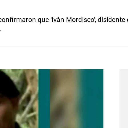
onfirmaron que 'Iván Mordisco', disidente d
.