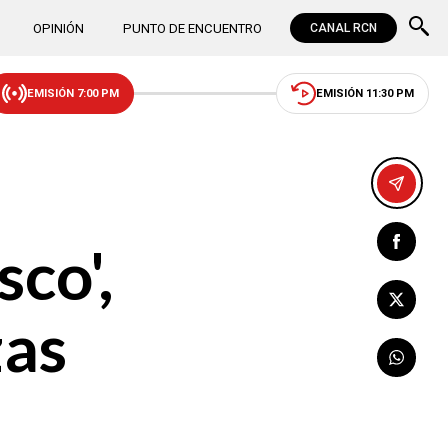
OPINIÓN
PUNTO DE ENCUENTRO
CANAL RCN
EMISIÓN 7:00 PM
EMISIÓN 11:30 PM
co',
zas