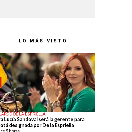
LO MÁS VISTO
LARDO DE LA ESPRIELLA
ra Lucía Sandoval será la gerente para
otá designada por De la Espriella
ace
5 horas