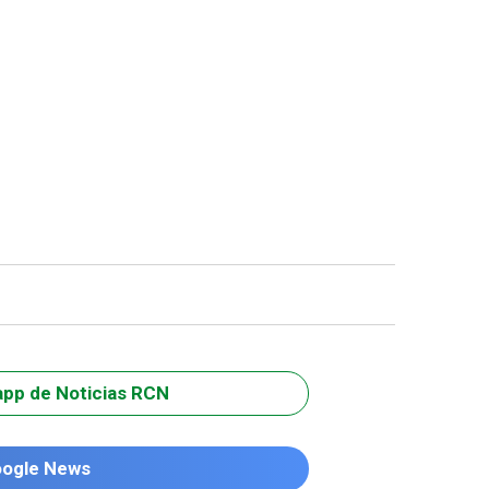
app de Noticias RCN
oogle News