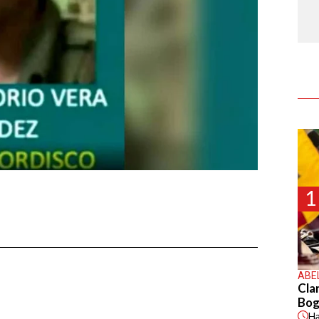
1
ABE
Cla
Bog
H