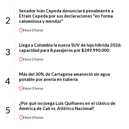
Senador Iván Cepeda denunciará penalmente a
Efraín Cepeda por sus declaraciones "en forma
2
calumniosa y mendaz"
Hace
2 horas
Llega a Colombia la nueva SUV de lujo híbrida 2026:
3
capacidad para 8 pasajeros por $249.990.000
Hace
2 horas
Más del 30% de Cartagena amaneció sin agua
4
potable por avería en tubería
Hace
3 horas
¿Por qué no juega Luis Quiñones en el clásico de
5
América de Cali vs. Atlético Nacional?
Hace
3 horas