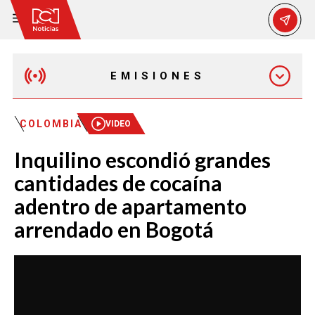
EMISIONES
EMISIÓN 12:30 PM
COLOMBIA
VIDEO
Inquilino escondió grandes
EMISIÓN 7:00 PM
cantidades de cocaína
adentro de apartamento
arrendado en Bogotá