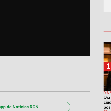
1
DÍA 
Día 
ciu
app de Noticias RCN
pos