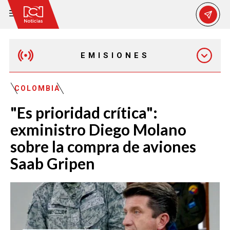
EMISIONES
EMISIÓN 12:30 PM
COLOMBIA
"Es prioridad crítica":
EMISIÓN 7:00 PM
exministro Diego Molano
sobre la compra de aviones
Saab Gripen