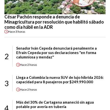
César Pachón responde a denuncia de
Minagricultura por resolución que habilitó sábado
como día hábil en la ADR
Hace
3 horas
Senador Iván Cepeda denunciará penalmente a
Efraín Cepeda por sus declaraciones "en forma
2
calumniosa y mendaz"
Hace
2 horas
Llega a Colombia la nueva SUV de lujo híbrida 2026:
3
capacidad para 8 pasajeros por $249.990.000
Hace
2 horas
Más del 30% de Cartagena amaneció sin agua
4
potable por avería en tubería