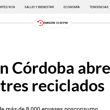
RTES RCN
SALUD Y BIENESTAR
ECONOMÍA
TENDENCIAS
EMISIÓN 12:30 PM
en Córdoba abre
tres reciclados
r de más de 8.000 envases posconsumo.