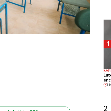
1
BAR
Lut
enc
H
2