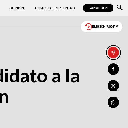
OPINIÓN
PUNTO DE ENCUENTRO
CANAL RCN
EMISIÓN 7:00 PM
idato a la
en