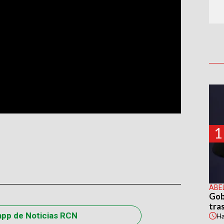
1
ABE
Gob
tras
app de Noticias RCN
H