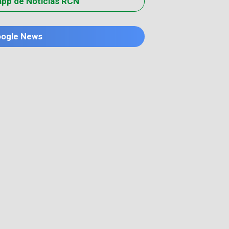
app de Noticias RCN
oogle News