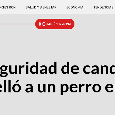
RTES RCN
SALUD Y BIENESTAR
ECONOMÍA
TENDENCIAS
EMISIÓN 12:30 PM
uridad de cand
ló a un perro 