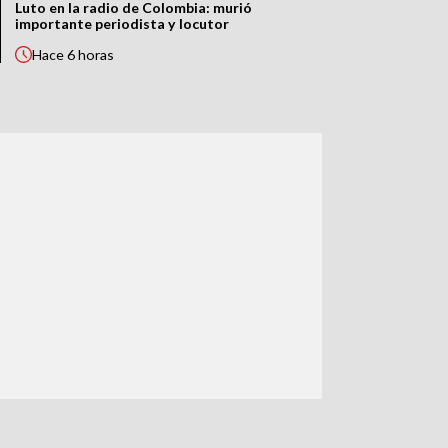
Luto en la radio de Colombia: murió
importante periodista y locutor
Hace
6 horas