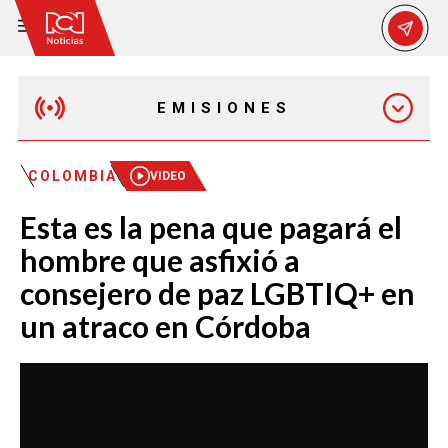
EMISIONES
MAÑANA EXPRESS
COLOMBIA
VIDEO
Esta es la pena que pagará el
EMISIÓN 12:30 PM
hombre que asfixió a
consejero de paz LGBTIQ+ en
EMISIÓN 7:00 PM
un atraco en Córdoba
EMISIÓN 11:30 PM