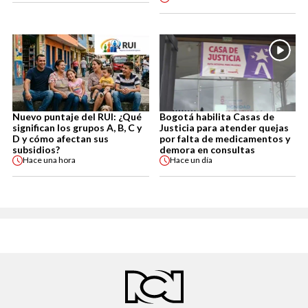
Nuevo puntaje del RUI: ¿Qué
Bogotá habilita Casas de
significan los grupos A, B, C y
Justicia para atender quejas
D y cómo afectan sus
por falta de medicamentos y
subsidios?
demora en consultas
Hace
una hora
Hace
un día