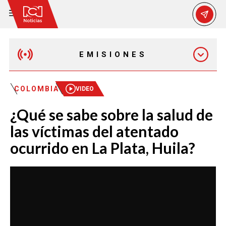
EMISIONES
MAÑANA EXPRESS
COLOMBIA
VIDEO
¿Qué se sabe sobre la salud de
EMISIÓN 12:30 PM
las víctimas del atentado
ocurrido en La Plata, Huila?
EMISIÓN 7:00 PM
EMISIÓN 11:30 PM