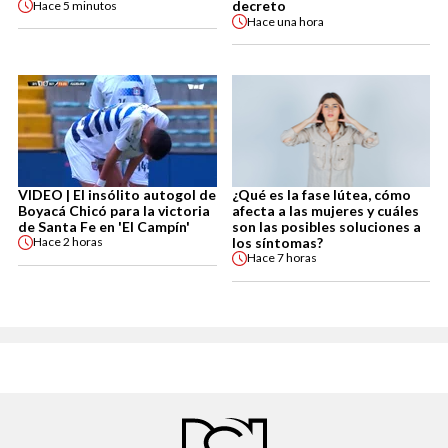
decreto
Hace
5 minutos
Hace
una hora
VIDEO | El insólito autogol de
¿Qué es la fase lútea, cómo
Boyacá Chicó para la victoria
afecta a las mujeres y cuáles
de Santa Fe en 'El Campín'
son las posibles soluciones a
los síntomas?
Hace
2 horas
Hace
7 horas