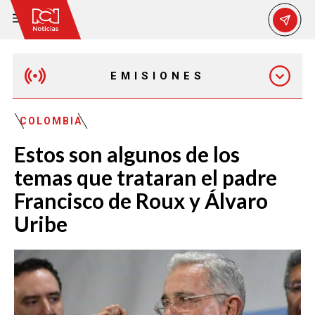
EMISIONES
MAÑANA EXPRESS
COLOMBIA
Estos son algunos de los
EMISIÓN 12:30 PM
temas que trataran el padre
Francisco de Roux y Álvaro
EMISIÓN 7:00 PM
Uribe
EMISIÓN 11:30 PM