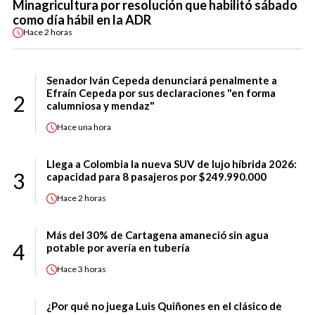
Minagricultura por resolución que habilitó sábado
como día hábil en la ADR
Hace
2 horas
Senador Iván Cepeda denunciará penalmente a
Efraín Cepeda por sus declaraciones "en forma
2
calumniosa y mendaz"
Hace
una hora
Llega a Colombia la nueva SUV de lujo híbrida 2026:
3
capacidad para 8 pasajeros por $249.990.000
Hace
2 horas
Más del 30% de Cartagena amaneció sin agua
4
potable por avería en tubería
Hace
3 horas
¿Por qué no juega Luis Quiñones en el clásico de