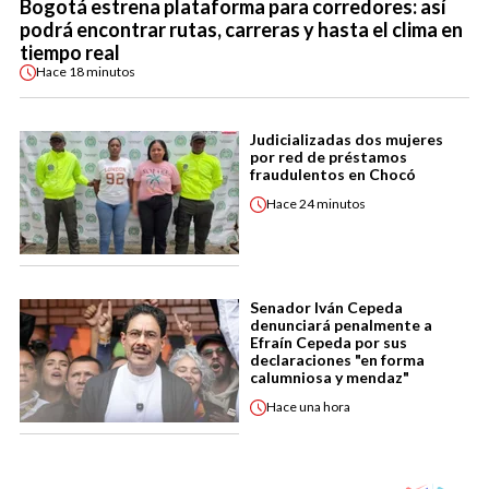
Bogotá estrena plataforma para corredores: así
podrá encontrar rutas, carreras y hasta el clima en
tiempo real
Hace
18 minutos
Judicializadas dos mujeres
por red de préstamos
fraudulentos en Chocó
Hace
24 minutos
Senador Iván Cepeda
denunciará penalmente a
Efraín Cepeda por sus
declaraciones "en forma
calumniosa y mendaz"
Hace
una hora