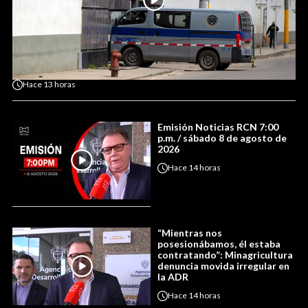
Hace
13 horas
Emisión Noticias RCN 7:00
p.m. / sábado 8 de agosto de
2026
Hace
14 horas
“Mientras nos
posesionábamos, él estaba
contratando”: Minagricultura
denuncia movida irregular en
la ADR
Hace
14 horas