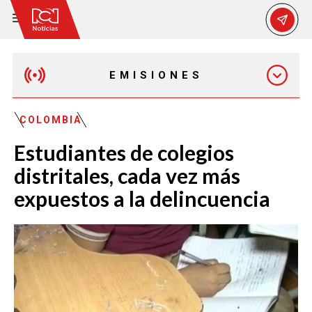
EMISIONES
MAÑANA EXPRESS
COLOMBIA
Estudiantes de colegios
EMISIÓN 12:30 PM
distritales, cada vez más
expuestos a la delincuencia
EMISIÓN 7:00 PM
EMISIÓN 11:30 PM