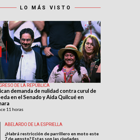
LO MÁS VISTO
GRESO DE LA REPÚBLICA
ican demanda de nulidad contra curul de
eda en el Senado y Aida Quilcué en
mara
ace
11 horas
ABELARDO DE LA ESPRIELLA
¿Habrá restricción de parrillero en moto este
7 de agosto? Estas son las ciudades