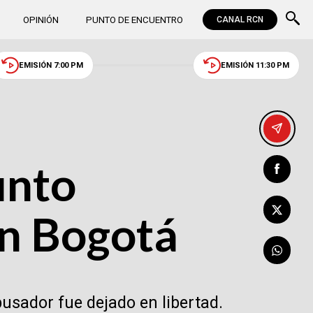
OPINIÓN
PUNTO DE ENCUENTRO
CANAL RCN
EMISIÓN 7:00 PM
EMISIÓN 11:30 PM
unto
en Bogotá
usador fue dejado en libertad.