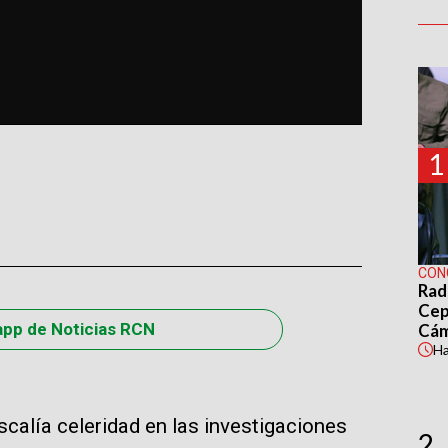
1
CON
Rad
Cep
app de Noticias RCN
Cá
H
scalía celeridad en las investigaciones
2