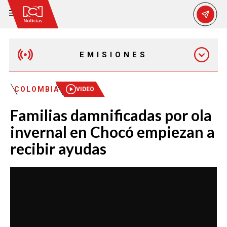
EMISIONES
EMISIÓN 12:30 PM
COLOMBIA
VIDEO
Familias damnificadas por ola
EMISIÓN 7:00 PM
invernal en Chocó empiezan a
recibir ayudas