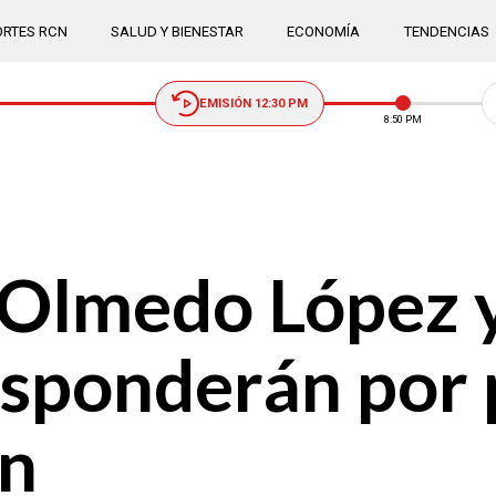
RTES RCN
SALUD Y BIENESTAR
ECONOMÍA
TENDENCIAS
EMISIÓN 12:30 PM
8:50 PM
Olmedo López y
responderán por
ón