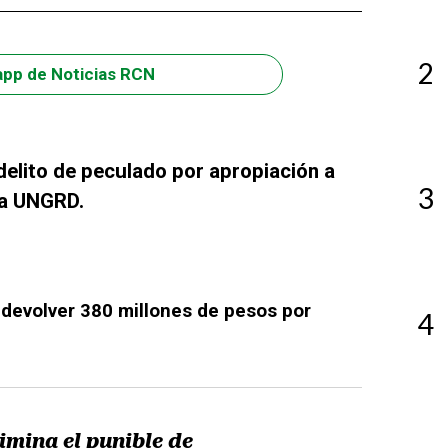
2
app de Noticias RCN
 delito de peculado por apropiación a
3
la UNGRD.
devolver 380 millones de pesos por
4
imina el punible de