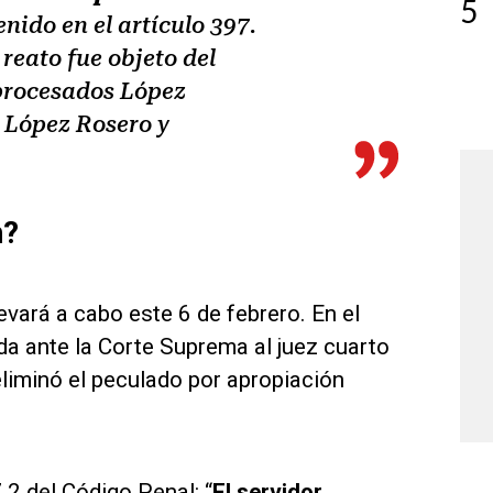
5
nido en el artículo 397.
 reato fue objeto del
 procesados López
, López Rosero y
n?
vará a cabo este 6 de febrero. En el
a ante la Corte Suprema al juez cuarto
eliminó el peculado por apropiación
.2 del Código Penal: “
El servidor