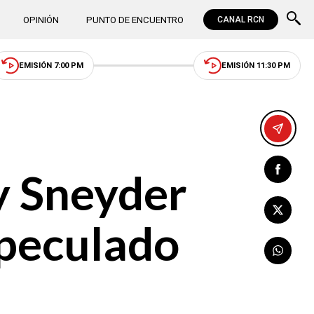
OPINIÓN
PUNTO DE ENCUENTRO
CANAL RCN
EMISIÓN 7:00 PM
EMISIÓN 11:30 PM
 Sneyder
 peculado