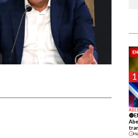
1
ABE
🔴E
Abel
tra
H