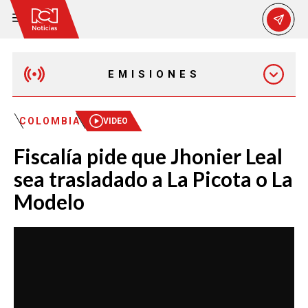
EMISIONES
MAÑANA EXPRESS
COLOMBIA
VIDEO
Fiscalía pide que Jhonier Leal
EMISIÓN 12:30 PM
sea trasladado a La Picota o La
Modelo
EMISIÓN 7:00 PM
EMISIÓN 11:30 PM