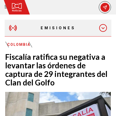
EMISIONES
MAÑANA EXPRESS
COLOMBIA
Fiscalía ratifica su negativa a
EMISIÓN 12:30 PM
levantar las órdenes de
captura de 29 integrantes del
EMISIÓN 7:00 PM
Clan del Golfo
EMISIÓN 11:30 PM