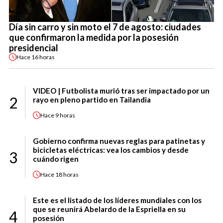
Día sin carro y sin moto el 7 de agosto: ciudades
que confirmaron la medida por la posesión
presidencial
Hace
16 horas
VIDEO | Futbolista murió tras ser impactado por un
2
rayo en pleno partido en Tailandia
Hace
9 horas
Gobierno confirma nuevas reglas para patinetas y
bicicletas eléctricas: vea los cambios y desde
3
cuándo rigen
Hace
18 horas
Este es el listado de los líderes mundiales con los
que se reunirá Abelardo de la Espriella en su
4
posesión