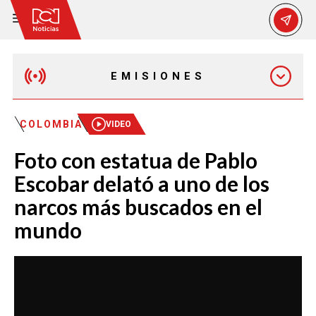
EMISIONES
MAÑANA EXPRESS
COLOMBIA
VIDEO
Foto con estatua de Pablo
EMISIÓN 12:30 PM
Escobar delató a uno de los
narcos más buscados en el
EMISIÓN 7:00 PM
mundo
EMISIÓN 11:30 PM