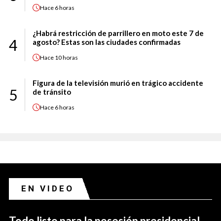
Hace
6 horas
¿Habrá restricción de parrillero en moto este 7 de
4
agosto? Estas son las ciudades confirmadas
Hace
10 horas
Figura de la televisión murió en trágico accidente
5
de tránsito
Hace
6 horas
EN VIDEO
Todo listo para la posesión presidencial