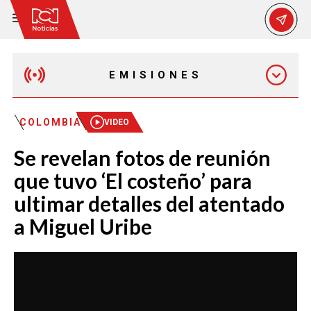
EMISIONES
MAÑANA EXPRESS
COLOMBIA
VIDEO
Se revelan fotos de reunión
EMISIÓN 12:30 PM
que tuvo ‘El costeño’ para
ultimar detalles del atentado
EMISIÓN 7:00 PM
a Miguel Uribe
EMISIÓN 11:30 PM