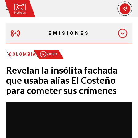
EMISIONES
MAÑANA EXPRESS
COLOMBIA
VIDEO
Revelan la insólita fachada
EMISIÓN 12:30 PM
que usaba alias El Costeño
para cometer sus crímenes
EMISIÓN 7:00 PM
EMISIÓN 11:30 PM