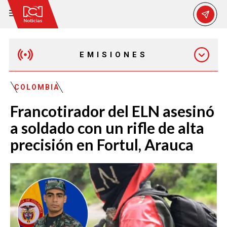
EMISIONES
MAÑANA EXPRESS
COLOMBIA
Francotirador del ELN asesinó
EMISIÓN 12:30 PM
a soldado con un rifle de alta
precisión en Fortul, Arauca
EMISIÓN 7:00 PM
EMISIÓN 11:30 PM