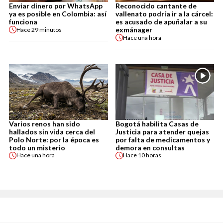
Enviar dinero por WhatsApp
Reconocido cantante de
ya es posible en Colombia: así
vallenato podría ir a la cárcel:
funciona
es acusado de apuñalar a su
exmánager
Hace
29 minutos
Hace
una hora
Varios renos han sido
Bogotá habilita Casas de
hallados sin vida cerca del
Justicia para atender quejas
Polo Norte: por la época es
por falta de medicamentos y
todo un misterio
demora en consultas
Hace
una hora
Hace
10 horas