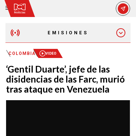
EMISIONES
MAÑANA EXPRESS
COLOMBIA
VIDEO
‘Gentil Duarte’, jefe de las
EMISIÓN 12:30 PM
disidencias de las Farc, murió
tras ataque en Venezuela
EMISIÓN 7:00 PM
EMISIÓN 11:30 PM