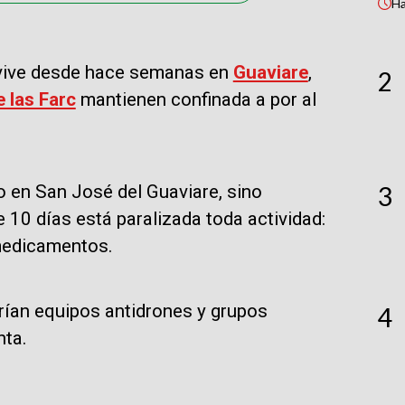
H
e vive desde hace semanas en
Guaviare
,
2
e las Farc
mantienen confinada a por al
3
 en San José del Guaviare, sino
10 días está paralizada toda actividad:
medicamentos.
arían equipos antidrones y grupos
4
nta.