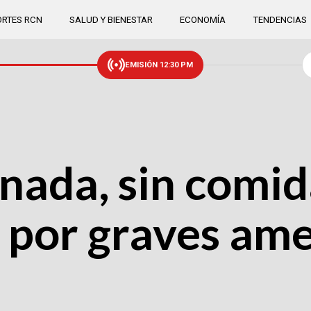
RTES RCN
SALUD Y BIENESTAR
ECONOMÍA
TENDENCIAS
EMISIÓN 12:30 PM
nada, sin comid
por graves ame