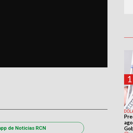
1
DÓL
Pre
agos
app de Noticias RCN
Gob