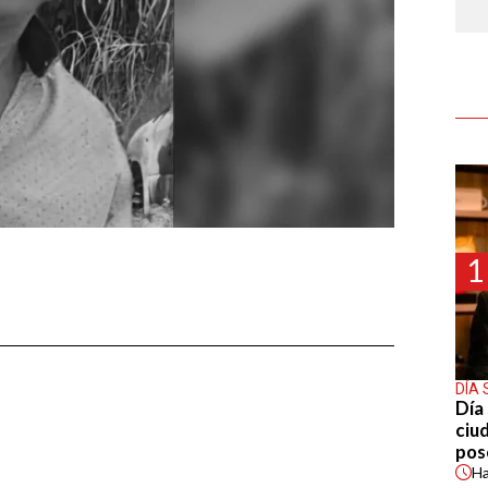
1
DÍA 
Día 
ciu
pos
H