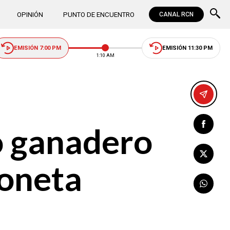
OPINIÓN
PUNTO DE ENCUENTRO
CANAL RCN
EMISIÓN 7:00 PM
EMISIÓN 11:30 PM
1:10 AM
o ganadero
ioneta