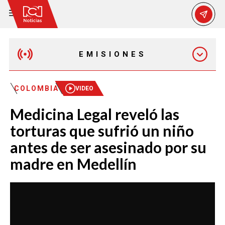
EMISIONES
MAÑANA EXPRESS
COLOMBIA
VIDEO
Medicina Legal reveló las
EMISIÓN 12:30 PM
torturas que sufrió un niño
antes de ser asesinado por su
EMISIÓN 7:00 PM
madre en Medellín
EMISIÓN 11:30 PM