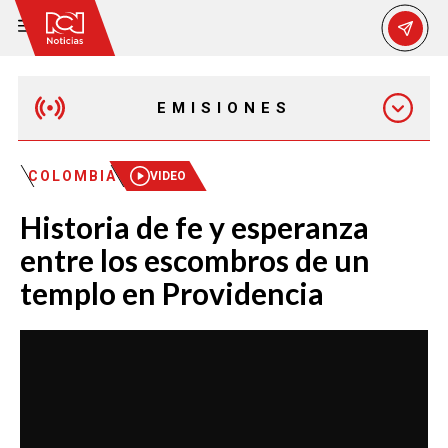
EMISIONES
MAÑANA EXPRESS
COLOMBIA
VIDEO
Historia de fe y esperanza
EMISIÓN 12:30 PM
entre los escombros de un
templo en Providencia
EMISIÓN 7:00 PM
EMISIÓN 11:30 PM