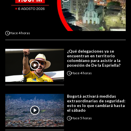
Hace
4 horas
¿Qué delegaciones ya se
encuentran en territorio
colombiano para asistir a la
posesión de De la Espriella?
Hace
4 horas
Bogotá activará medidas
extraordinarias de seguridad:
esto es lo que cambiará hasta
el sábado
Hace
5 horas