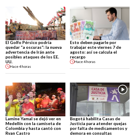
El Golfo Pérsico podría
Esto deben pagarle por
quedar “a oscuras”: la nueva
trabajar este viernes 7 de
advertencia de Irán ante
agosto: así se calcula el
posibles ataques de los EE.
recargo
UU.
Hace
4 horas
Hace
4 horas
Lamine Yamal se dejó ver en
Bogotá habilita Casas de
Medellín con la camiseta de
Justicia para atender quejas
Colombia y hasta cantó con
por falta de medicamentos y
Ryan Castro
demora en consultas