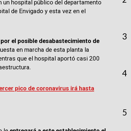
n un hospital público del departamento
ital de Envigado y esta vez en el
3
 por el posible desabastecimiento de
puesta en marcha de esta planta la
ntras que el hospital aportó casi 200
raestructura.
4
rcer pico de coronavirus irá hasta
5
 le
entregará a este establecimiento el