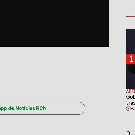
1
ABE
Gob
tras
app de Noticias RCN
H
2