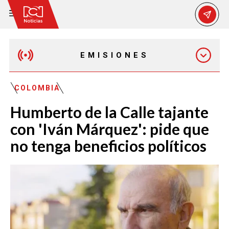
EMISIONES
EMISIÓN 12:30 PM
COLOMBIA
Humberto de la Calle tajante
EMISIÓN 7:00 PM
con 'Iván Márquez': pide que
no tenga beneficios políticos