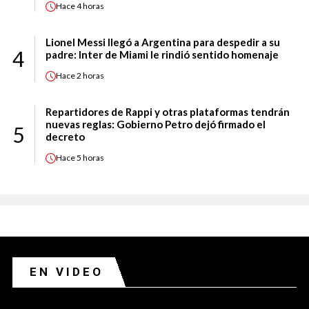
Hace
4 horas
Lionel Messi llegó a Argentina para despedir a su
4
padre: Inter de Miami le rindió sentido homenaje
Hace
2 horas
Repartidores de Rappi y otras plataformas tendrán
nuevas reglas: Gobierno Petro dejó firmado el
5
decreto
Hace
5 horas
EN VIDEO