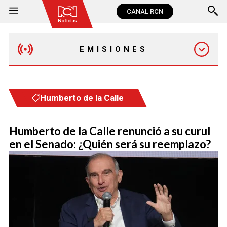
CANAL RCN
EMISIONES
MAÑANA EXPRESS
Humberto de la Calle
EMISIÓN 12:30 PM
Humberto de la Calle renunció a su curul
en el Senado: ¿Quién será su reemplazo?
EMISIÓN 7:00 PM
EMISIÓN 11:30 PM