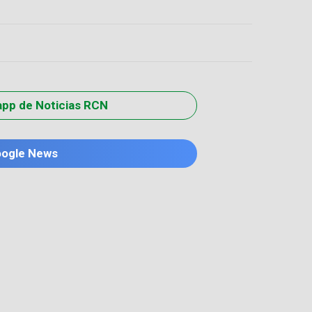
app de Noticias RCN
oogle News