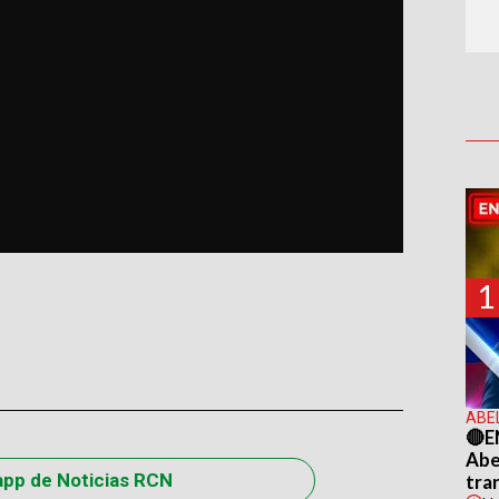
1
ABE
🔴E
Abel
app de Noticias RCN
tra