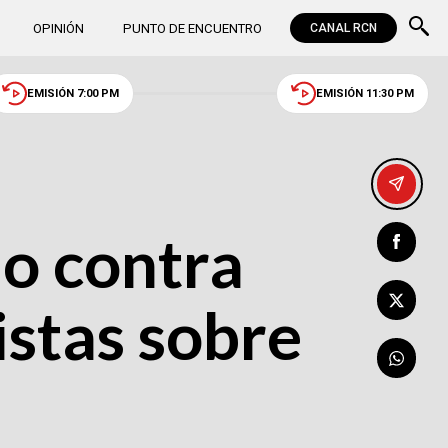
OPINIÓN
PUNTO DE ENCUENTRO
CANAL RCN
EMISIÓN 7:00 PM
EMISIÓN 11:30 PM
do contra
istas sobre