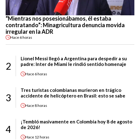
“Mientras nos posesionábamos, él estaba
contratando”: Minagricultura denuncia movida
irregular en la ADR
Hace
6 horas
Lionel Messi llegó a Argentina para despedir a su
2
padre: Inter de Miami le rindió sentido homenaje
Hace
6 horas
Tres turistas colombianas murieron en trágico
3
accidente de helicóptero en Brasil: esto se sabe
Hace
8 horas
¡Tembló masivamente en Colombia hoy 8 de agosto
4
de 2026!
Hace
12 horas