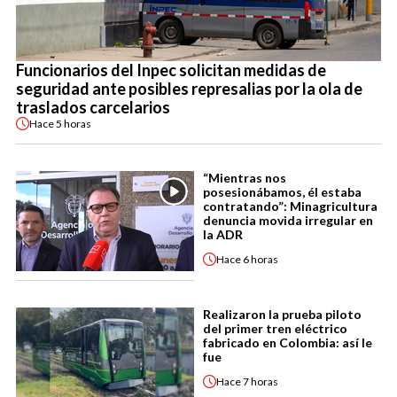
Funcionarios del Inpec solicitan medidas de
seguridad ante posibles represalias por la ola de
traslados carcelarios
Hace
5 horas
“Mientras nos
posesionábamos, él estaba
contratando”: Minagricultura
denuncia movida irregular en
la ADR
Hace
6 horas
Realizaron la prueba piloto
del primer tren eléctrico
fabricado en Colombia: así le
fue
Hace
7 horas