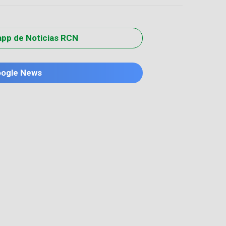
app de Noticias RCN
oogle News