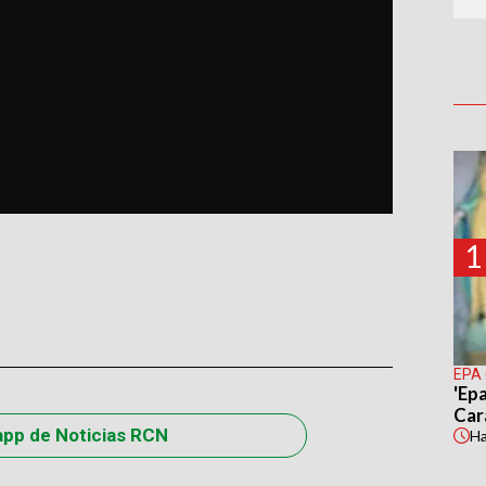
1
EPA
'Epa
Car
app de Noticias RCN
H