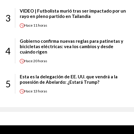
VIDEO | Futbolista murió tras ser impactado por un
3
rayo en pleno partido en Tailandia
Hace
11 horas
Gobierno confirma nuevas reglas para patinetas y
bicicletas eléctricas: vea los cambios y desde
4
cuándo rigen
Hace
20 horas
Esta es la delegación de EE. UU. que vendrá a la
5
posesión de Abelardo: ¿Estará Trump?
Hace
13 horas