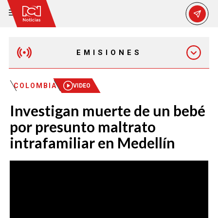
EMISIONES
MAÑANA EXPRESS
COLOMBIA
VIDEO
Investigan muerte de un bebé
EMISIÓN 12:30 PM
por presunto maltrato
intrafamiliar en Medellín
EMISIÓN 7:00 PM
EMISIÓN 11:30 PM