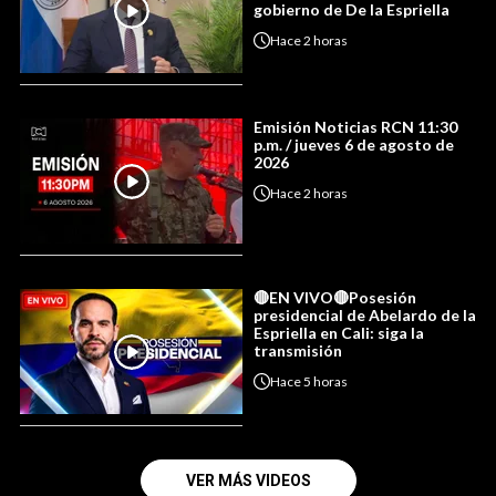
gobierno de De la Espriella
Hace
2 horas
Emisión Noticias RCN 11:30
p.m. / jueves 6 de agosto de
2026
Hace
2 horas
🔴EN VIVO🔴Posesión
presidencial de Abelardo de la
Espriella en Cali: siga la
transmisión
Hace
5 horas
VER MÁS VIDEOS