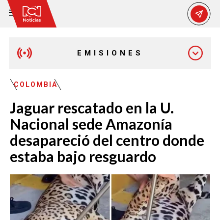
EMISIONES
MAÑANA EXPRESS
COLOMBIA
Jaguar rescatado en la U.
EMISIÓN 12:30 PM
Nacional sede Amazonía
desapareció del centro donde
EMISIÓN 7:00 PM
estaba bajo resguardo
EMISIÓN 11:30 PM