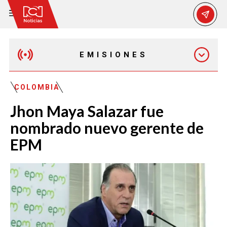
EMISIONES
MAÑANA EXPRESS
COLOMBIA
Jhon Maya Salazar fue
EMISIÓN 12:30 PM
nombrado nuevo gerente de
EPM
EMISIÓN 7:00 PM
EMISIÓN 11:30 PM