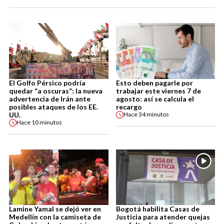
El Golfo Pérsico podría
Esto deben pagarle por
quedar “a oscuras”: la nueva
trabajar este viernes 7 de
advertencia de Irán ante
agosto: así se calcula el
posibles ataques de los EE.
recargo
UU.
Hace
34 minutos
Hace
10 minutos
Lamine Yamal se dejó ver en
Bogotá habilita Casas de
Medellín con la camiseta de
Justicia para atender quejas