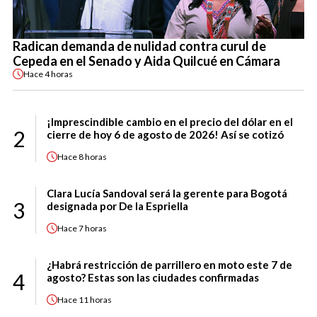
Radican demanda de nulidad contra curul de
Cepeda en el Senado y Aida Quilcué en Cámara
Hace
4 horas
¡Imprescindible cambio en el precio del dólar en el
2
cierre de hoy 6 de agosto de 2026! Así se cotizó
Hace
8 horas
Clara Lucía Sandoval será la gerente para Bogotá
3
designada por De la Espriella
Hace
7 horas
¿Habrá restricción de parrillero en moto este 7 de
4
agosto? Estas son las ciudades confirmadas
Hace
11 horas