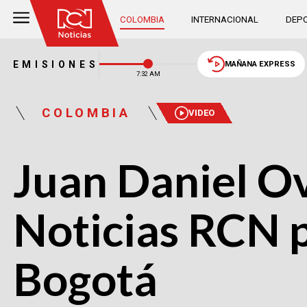
COLOMBIA
INTERNACIONAL
DEPO
EMISIONES
MAÑANA EXPRESS
7:32 AM
COLOMBIA
VIDEO
Juan Daniel O
Noticias RCN p
Bogotá