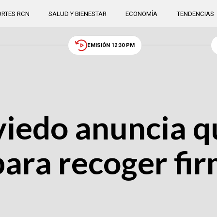
RTES RCN
SALUD Y BIENESTAR
ECONOMÍA
TENDENCIAS
EMISIÓN 12:30 PM
viedo anuncia q
ara recoger fir