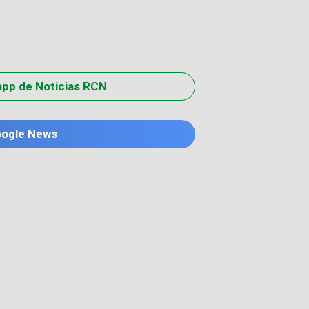
app de Noticias RCN
oogle News