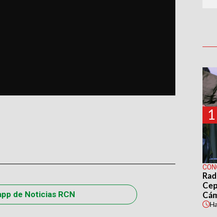
1
CON
Rad
Cep
app de Noticias RCN
Cá
H