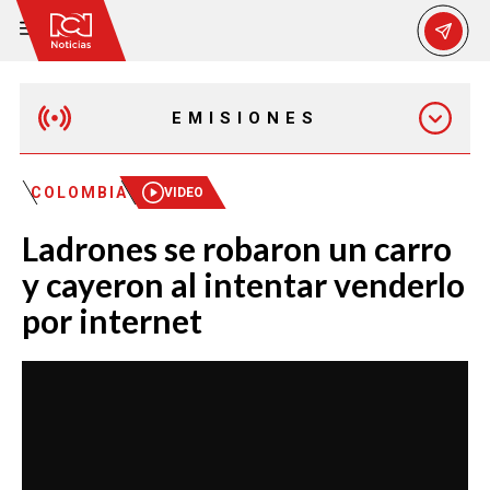
EMISIONES
MAÑANA EXPRESS
COLOMBIA
VIDEO
Ladrones se robaron un carro
EMISIÓN 12:30 PM
y cayeron al intentar venderlo
por internet
EMISIÓN 7:00 PM
EMISIÓN 11:30 PM