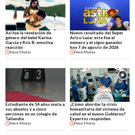
Así fue la revelación de
Nuevo resultado del Super
género del bebé Karina
Astro Luna: este fue el
García y Kris R: emotiva
número y el signo ganador
reacción
hoy 7 de agosto de 2026
Hace
3 horas
Hace
4 horas
Estudiante de 14 años mata a
¿Cómo abordar la crisis
sus abuelos y a cinco
humanitaria del sistema de
personas en un colegio de
salud en el nuevo Gobierno?
Tailandia
Expertos responden
Hace
4 horas
Hace
5 horas