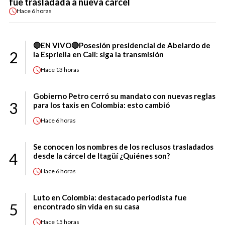
fue trasladada a nueva cárcel
Hace
6 horas
🔴EN VIVO🔴Posesión presidencial de Abelardo de
2
la Espriella en Cali: siga la transmisión
Hace
13 horas
Gobierno Petro cerró su mandato con nuevas reglas
3
para los taxis en Colombia: esto cambió
Hace
6 horas
Se conocen los nombres de los reclusos trasladados
4
desde la cárcel de Itagüí ¿Quiénes son?
Hace
6 horas
Luto en Colombia: destacado periodista fue
5
encontrado sin vida en su casa
Hace
15 horas