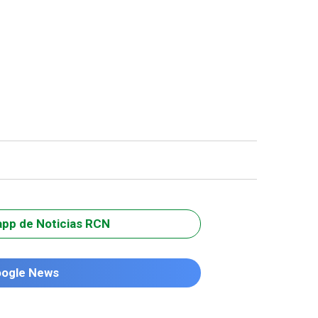
app de Noticias RCN
oogle News