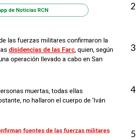
2
app de Noticias RCN
 de las fuerzas militares confirmaron la
3
 las
disidencias de las Farc
, quien, según
 una operación llevado a cabo en San
4
personas muertas, todas ellas
bstante, no hallaron el cuerpo de ‘Iván
onfirman fuentes de las fuerzas militares
5