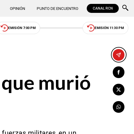
OPINIÓN
PUNTO DE ENCUENTRO
CANAL RCN
EMISIÓN 7:00 PM
EMISIÓN 11:30 PM
l que murió
 fuerzas militares, en un