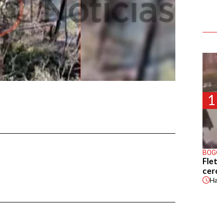
1
BOG
Flet
cer
H