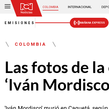
COLOMBIA
INTERNACIONAL
DEPO
EMISIONES
MAÑANA EXPRESS
COLOMBIA
Las fotos de l
‘Iván Mordisco
'Iván Mordisco' murió en Caquetá, según 