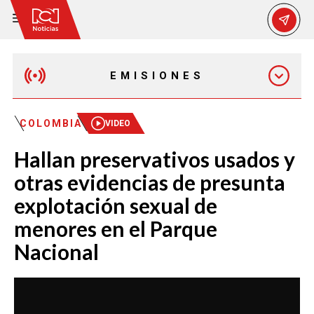
EMISIONES
MAÑANA EXPRESS
COLOMBIA
VIDEO
Hallan preservativos usados y
EMISIÓN 12:30 PM
otras evidencias de presunta
explotación sexual de
EMISIÓN 7:00 PM
menores en el Parque
Nacional
EMISIÓN 11:30 PM